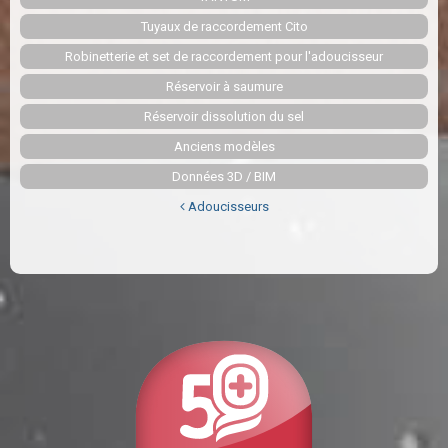
Tuyaux de raccordement Cito
Robinetterie et set de raccordement pour l'adoucisseur
Réservoir à saumure
Réservoir dissolution du sel
Anciens modèles
Données 3D / BIM
Adoucisseurs