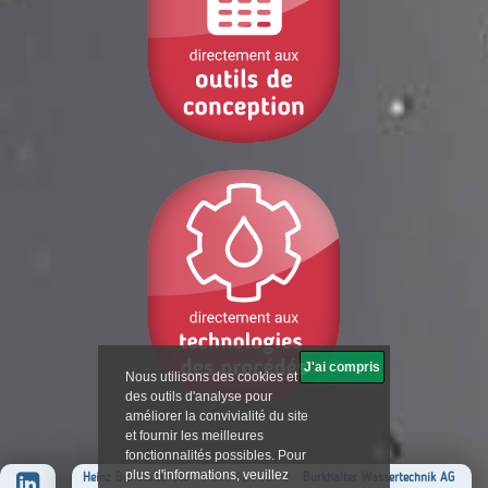
Heinz Burkhalter AG
· T 031 924 10 10
Burkhalter Wassertechnik AG