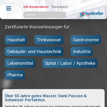
24h-Kundendienst
französisch
Zertifizierte Wasserlösungen für:
Haushalt
Trinkwasser
Gastronomie
Gebäude- und Haustechnik
Industrie
Lebensmittel
Spital / Labor / Apotheke
Pharma
Über 50 Jahre gutes Wasser. Dank Passion &
Schweizer Perfektion.
Seit über 50 Jahren vereinen wir Schweizer Ingenieurkunst mit