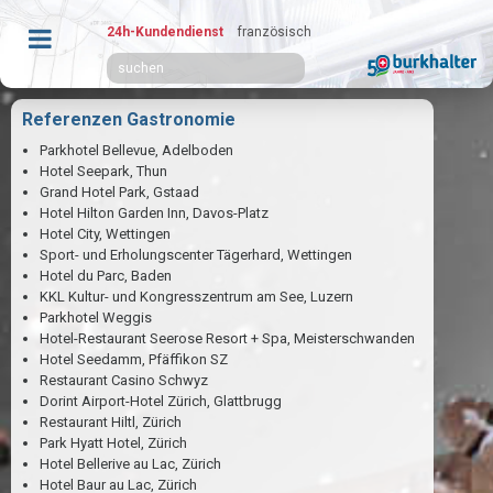
24h-Kundendienst
französisch
Referenzen Gastronomie
Parkhotel Bellevue, Adelboden
Hotel Seepark, Thun
Grand Hotel Park, Gstaad
Hotel Hilton Garden Inn, Davos-Platz
Hotel City, Wettingen
Sport- und Erholungscenter Tägerhard, Wettingen
Hotel du Parc, Baden
KKL Kultur- und Kongresszentrum am See, Luzern
Parkhotel Weggis
Hotel-Restaurant Seerose Resort + Spa, Meisterschwanden
Hotel Seedamm, Pfäffikon SZ
Restaurant Casino Schwyz
Dorint Airport-Hotel Zürich, Glattbrugg
Restaurant Hiltl, Zürich
Park Hyatt Hotel, Zürich
Hotel Bellerive au Lac, Zürich
Hotel Baur au Lac, Zürich