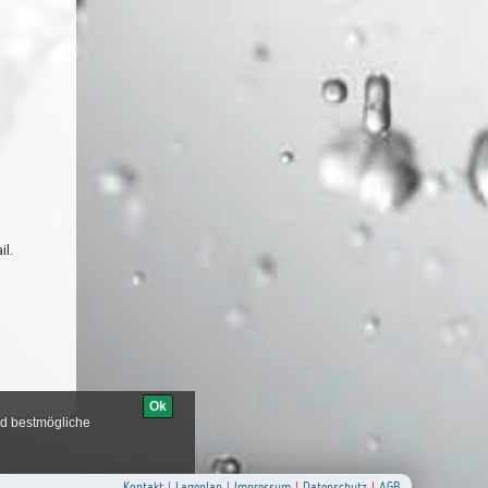
il.
Kontakt
|
Lageplan
|
Impressum
|
Datenschutz
|
AGB