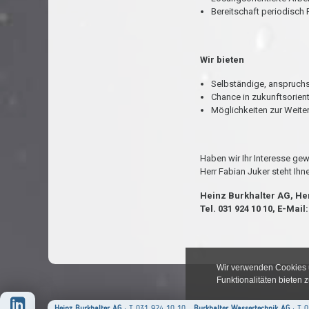
Bereitschaft periodisch P
Wir bieten
Selbständige, anspruchsv
Chance in zukunftsorien
Möglichkeiten zur Weite
Haben wir Ihr Interesse ge
Herr Fabian Juker steht Ihn
Heinz Burkhalter AG, Her
Tel. 031 924 10 10, E-Mail
Heinz Burkhalter AG
· T 031 924 10 10
Burkhalter Wassertechnik AG
· T 0