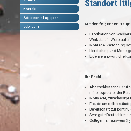
Videos
Standort Itt
Kontakt
Adressen / Lageplan
Mit den folgenden Haup
Jubiläum
Fabrikation von Wassera
Werkstatt in Worblaufen
Montage, Verrohrung so
Herstellung und Montage
Eigenverantwortliche Kon
Ihr Profil
Abgeschlossene Berufsa
mit entsprechender Beru
Motivierte, zuverlässige
Freude am selbstständi
Bereitschaft zur kontinu
Sehr gute Deutschkenntni
Gültiger Fahrausweis (T