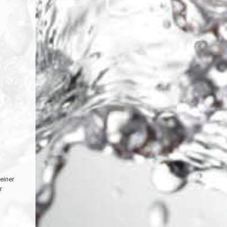
einer
r