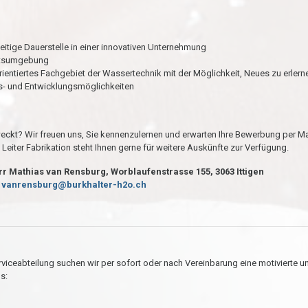
eitige Dauerstelle in einer innovativen Unternehmung
itsumgebung
orientiertes Fachgebiet der Wassertechnik mit der Möglichkeit, Neues zu erlern
gs- und Entwicklungsmöglichkeiten
weckt? Wir freuen uns, Sie kennenzulernen und erwarten Ihre Bewerbung per Ma
Leiter Fabrikation steht Ihnen gerne für weitere Auskünfte zur Verfügung.
r Mathias van Rensburg, Worblaufenstrasse 155, 3063 Ittigen
:
vanrensburg@burkhalter-h2o.ch
rviceabteilung suchen wir per sofort oder nach Vereinbarung eine motivierte u
s: