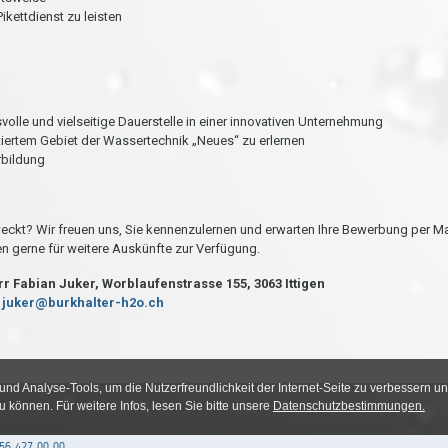
ikettdienst zu leisten
olle und vielseitige Dauerstelle in einer innovativen Unternehmung
tiertem Gebiet der Wassertechnik „Neues“ zu erlernen
rbildung
weckt? Wir freuen uns, Sie kennenzulernen und erwarten Ihre Bewerbung per Ma
en gerne für weitere Auskünfte zur Verfügung.
r Fabian Juker, Worblaufenstrasse 155, 3063 Ittigen
:
juker@burkhalter-h2o.ch
56 427 00 00