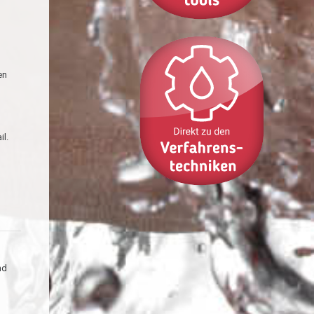
en
il.
nd