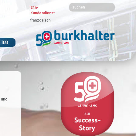
24h-
Kundendienst
französisch
ität
e und