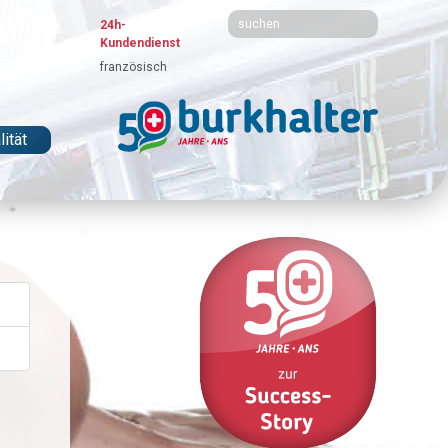
24h-
Kundendienst
französisch
ität
B
B