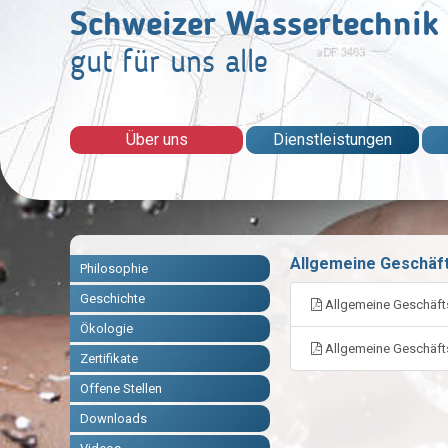
Schweizer Wassertechnik
gut für uns alle
Über uns
Dienstleistungen
Allgemeine Geschäf
Philosophie
Geschichte
Allgemeine Geschäfts
Ökologie
Allgemeine Geschäfts
Zertifikate
Offene Stellen
Downloads