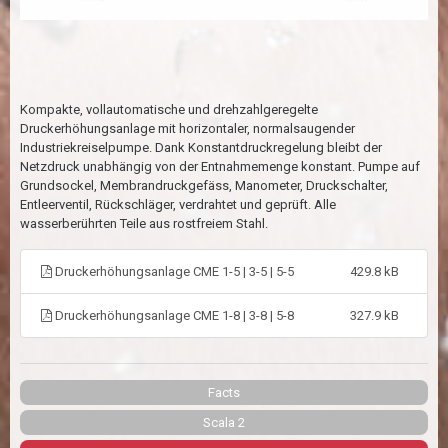
Kompakte, vollautomatische und drehzahlgeregelte
Druckerhöhungsanlage mit horizontaler, normalsaugender
Industriekreiselpumpe. Dank Konstantdruckregelung bleibt der
Netzdruck unabhängig von der Entnahmemenge konstant. Pumpe auf
Grundsockel, Membrandruckgefäss, Manometer, Druckschalter,
Entleerventil, Rückschläger, verdrahtet und geprüft. Alle
wasserberührten Teile aus rostfreiem Stahl.
Druckerhöhungsanlage CME 1-5 | 3-5 | 5-5
429.8 kB
Druckerhöhungsanlage CME 1-8 | 3-8 | 5-8
327.9 kB
Facts
Scala 2