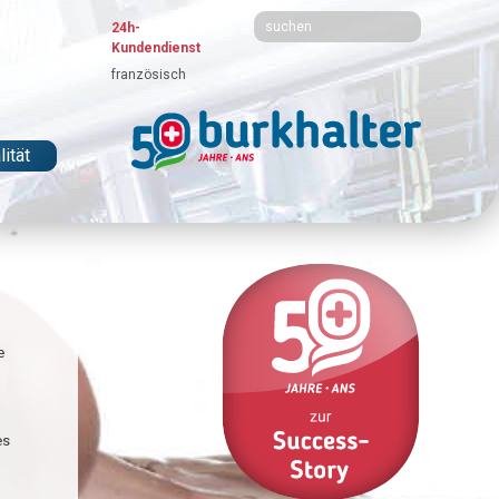
24h-
Kundendienst
französisch
ität
e
es