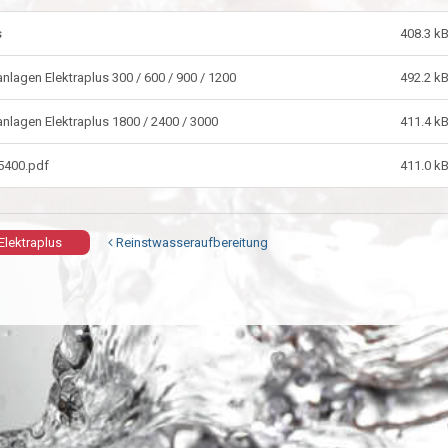
s
408.3 k
nlagen Elektraplus 300 / 600 / 900 / 1200
492.2 k
nlagen Elektraplus 1800 / 2400 / 3000
411.4 k
5400.pdf
411.0 k
Elektraplus
Reinstwasseraufbereitung