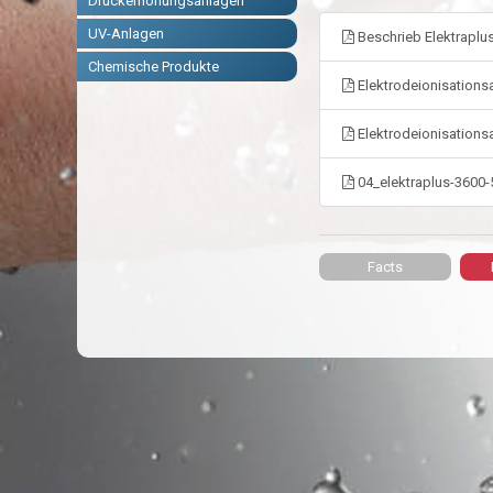
Druckerhöhungsanlagen
UV-Anlagen
Beschrieb Elektraplu
Chemische Produkte
Elektrodeionisationsa
Elektrodeionisationsa
04_elektraplus-3600-
Facts