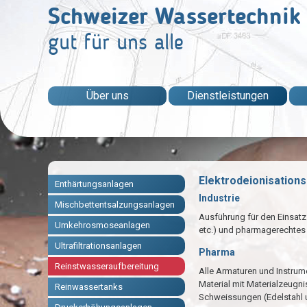
Schweizer Wassertechnik
gut für uns alle
Über uns
Dienstleistungen
Elektrodeionisations
Enthärtungsanlagen
Industrie
Mischbettentsalzungsanlagen
Ausführung für den Einsatz
Umkehrosmoseanlagen
etc.) und pharmagerechtes 
Ultrafiltrationsanlagen
Pharma
Reinstwasseraufbereitung
Alle Armaturen und Instru
Material mit Materialzeugn
Reinwassertanks
Schweissungen (Edelstahl u