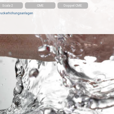
Scala 2
CME
Doppel CME
uckerhöhungsanlagen