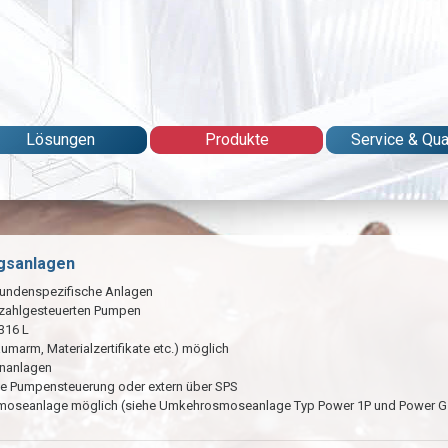
Lösungen
Produkte
Service & Qual
gsanlagen
undenspezifische Anlagen
ehzahlgesteuerten Pumpen
316 L
marm, Materialzertifikate etc.) möglich
enanlagen
rte Pumpensteuerung oder extern über SPS
smoseanlage möglich (siehe Umkehrosmoseanlage Typ Power 1P und Power G