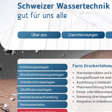
Schweizer Wassertechnik
gut für uns alle
Über uns
Dienstleistungen
Facts Druckerhöhun
Enthärtungsanlagen
Standardprodukte und k
Mischbettentsalzungsanlagen
Energieeffizient mit dr
Umkehrosmoseanlagen
Ausführung in Edelstahl 
Pharmaausführung (totrau
Ultrafiltrationsanlagen
Einzel- oder Mehrpump
Steuerung über integrie
Reinstwasseraufbereitung
Integration in Umkehro
Reinwassertanks